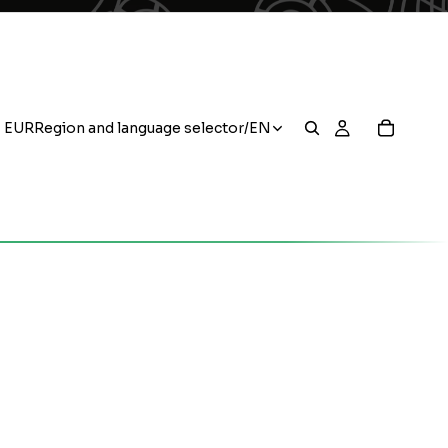
EUR
Region and language selector
/
EN