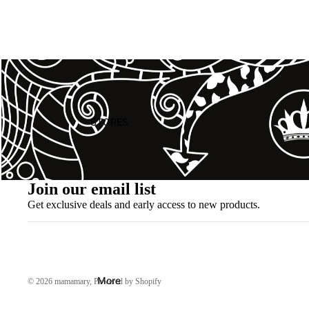
STORES
Join our email list
Get exclusive deals and early access to new products.
More
© 2026
mamamary
, Powered by Shopify