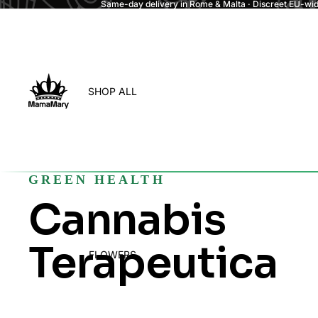
Same-day delivery in Rome & Malta · Discreet EU-wide
SHOP ALL
GREEN HEALTH
Cannabis
Terapeutica
FLOWERS